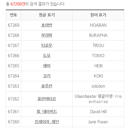
총
67269건
의 검색 결과가 있습니다.
번호
한글 표기
원어 표기
67269
호아반
HOABAN
67268
부라파
BURAPHA
67267
티로우
TIROU
67266
도모
TOMO
67265
헤비
HEBI
67264
코키
KOKI
67263
솔루션
solution
Ulaanbaatar 몽골어명: Ула
67262
울란바타르
анбаатар
67261
힐, 데이비드
David Hill
67260
프레이저, 제인
Jane Fraser