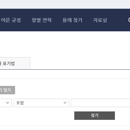
메인콘텐츠 바로가기
어문 규정
항별 연혁
용례 찾기
자료실
자 표기법
기 열기
찾기