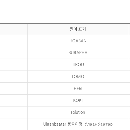
원어 표기
HOABAN
BURAPHA
TIROU
TOMO
HEBI
KOKI
solution
Ulaanbaatar 몽골어명: Улаанбаатар