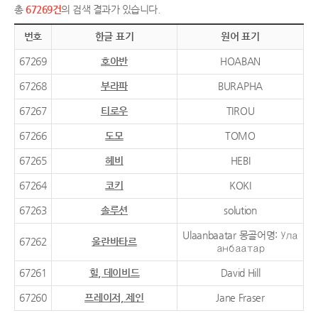
총
67269건
의 검색 결과가 있습니다.
번호
한글 표기
원어 표기
67269
호아반
HOABAN
67268
부라파
BURAPHA
67267
티로우
TIROU
67266
도모
TOMO
67265
헤비
HEBI
67264
코키
KOKI
67263
솔루션
solution
Ulaanbaatar 몽골어명: Ула
67262
울란바타르
анбаатар
67261
힐, 데이비드
David Hill
67260
프레이저, 제인
Jane Fraser