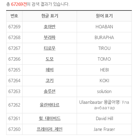
총
67269건
의 검색 결과가 있습니다.
번호
한글 표기
원어 표기
67269
호아반
HOABAN
67268
부라파
BURAPHA
67267
티로우
TIROU
67266
도모
TOMO
67265
헤비
HEBI
67264
코키
KOKI
67263
솔루션
solution
Ulaanbaatar 몽골어명: Ула
67262
울란바타르
анбаатар
67261
힐, 데이비드
David Hill
67260
프레이저, 제인
Jane Fraser