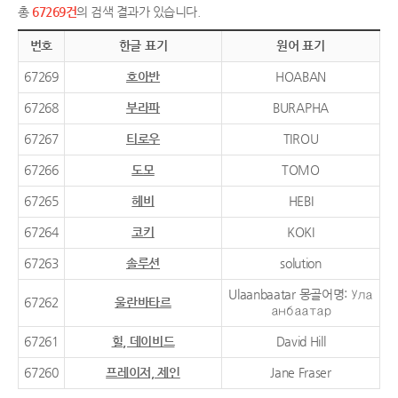
총
67269건
의 검색 결과가 있습니다.
번호
한글 표기
원어 표기
67269
호아반
HOABAN
67268
부라파
BURAPHA
67267
티로우
TIROU
67266
도모
TOMO
67265
헤비
HEBI
67264
코키
KOKI
67263
솔루션
solution
Ulaanbaatar 몽골어명: Ула
67262
울란바타르
анбаатар
67261
힐, 데이비드
David Hill
67260
프레이저, 제인
Jane Fraser