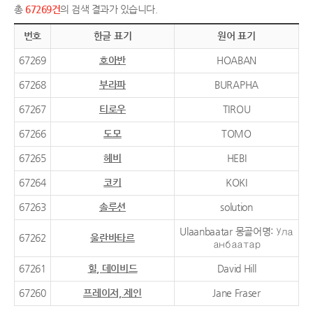
총
67269건
의 검색 결과가 있습니다.
번호
한글 표기
원어 표기
67269
호아반
HOABAN
67268
부라파
BURAPHA
67267
티로우
TIROU
67266
도모
TOMO
67265
헤비
HEBI
67264
코키
KOKI
67263
솔루션
solution
Ulaanbaatar 몽골어명: Ула
67262
울란바타르
анбаатар
67261
힐, 데이비드
David Hill
67260
프레이저, 제인
Jane Fraser