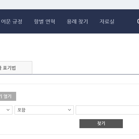
메인콘텐츠 바로가기
어문 규정
항별 연혁
용례 찾기
자료실
자 표기법
기 열기
찾기