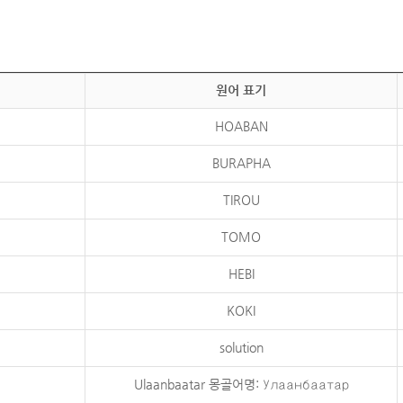
원어 표기
HOABAN
BURAPHA
TIROU
TOMO
HEBI
KOKI
solution
Ulaanbaatar 몽골어명: Улаанбаатар