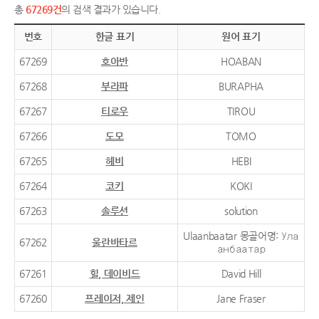
총
67269건
의 검색 결과가 있습니다.
번호
한글 표기
원어 표기
67269
호아반
HOABAN
67268
부라파
BURAPHA
67267
티로우
TIROU
67266
도모
TOMO
67265
헤비
HEBI
67264
코키
KOKI
67263
솔루션
solution
Ulaanbaatar 몽골어명: Ула
67262
울란바타르
анбаатар
67261
힐, 데이비드
David Hill
67260
프레이저, 제인
Jane Fraser