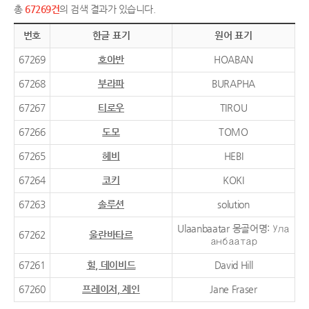
총
67269건
의 검색 결과가 있습니다.
번호
한글 표기
원어 표기
67269
호아반
HOABAN
67268
부라파
BURAPHA
67267
티로우
TIROU
67266
도모
TOMO
67265
헤비
HEBI
67264
코키
KOKI
67263
솔루션
solution
Ulaanbaatar 몽골어명: Ула
67262
울란바타르
анбаатар
67261
힐, 데이비드
David Hill
67260
프레이저, 제인
Jane Fraser