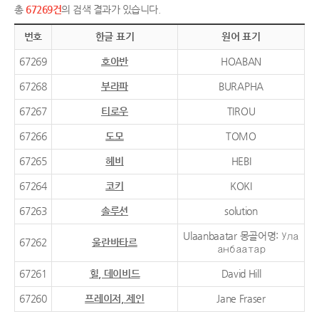
총
67269건
의 검색 결과가 있습니다.
번호
한글 표기
원어 표기
67269
호아반
HOABAN
67268
부라파
BURAPHA
67267
티로우
TIROU
67266
도모
TOMO
67265
헤비
HEBI
67264
코키
KOKI
67263
솔루션
solution
Ulaanbaatar 몽골어명: Ула
67262
울란바타르
анбаатар
67261
힐, 데이비드
David Hill
67260
프레이저, 제인
Jane Fraser