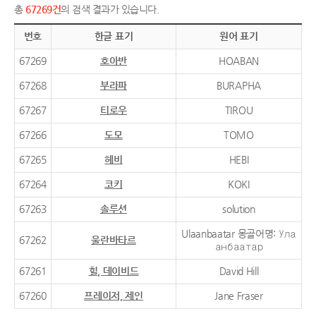
총
67269건
의 검색 결과가 있습니다.
번호
한글 표기
원어 표기
67269
호아반
HOABAN
67268
부라파
BURAPHA
67267
티로우
TIROU
67266
도모
TOMO
67265
헤비
HEBI
67264
코키
KOKI
67263
솔루션
solution
Ulaanbaatar 몽골어명: Ула
67262
울란바타르
анбаатар
67261
힐, 데이비드
David Hill
67260
프레이저, 제인
Jane Fraser