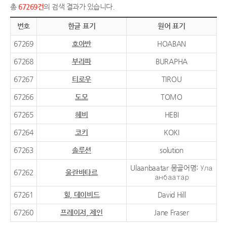
총
67269건
의 검색 결과가 있습니다.
번호
한글 표기
원어 표기
67269
호아반
HOABAN
67268
부라파
BURAPHA
67267
티로우
TIROU
67266
도모
TOMO
67265
헤비
HEBI
67264
코키
KOKI
67263
솔루션
solution
Ulaanbaatar 몽골어명: Ула
67262
울란바타르
анбаатар
67261
힐, 데이비드
David Hill
67260
프레이저, 제인
Jane Fraser