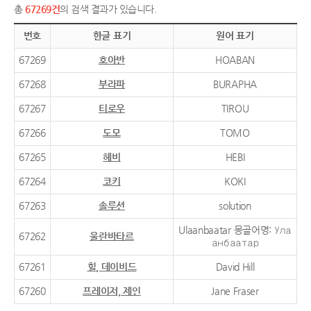
총
67269건
의 검색 결과가 있습니다.
번호
한글 표기
원어 표기
67269
호아반
HOABAN
67268
부라파
BURAPHA
67267
티로우
TIROU
67266
도모
TOMO
67265
헤비
HEBI
67264
코키
KOKI
67263
솔루션
solution
Ulaanbaatar 몽골어명: Ула
67262
울란바타르
анбаатар
67261
힐, 데이비드
David Hill
67260
프레이저, 제인
Jane Fraser