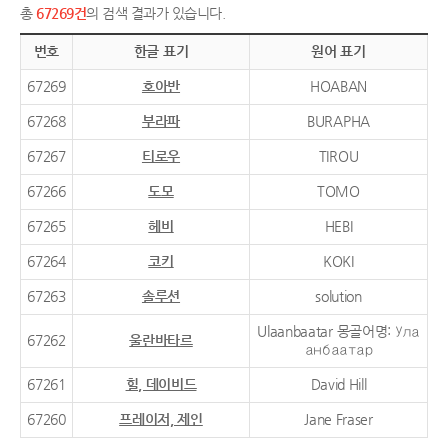
총
67269건
의 검색 결과가 있습니다.
번호
한글 표기
원어 표기
67269
호아반
HOABAN
67268
부라파
BURAPHA
67267
티로우
TIROU
67266
도모
TOMO
67265
헤비
HEBI
67264
코키
KOKI
67263
솔루션
solution
Ulaanbaatar 몽골어명: Ула
67262
울란바타르
анбаатар
67261
힐, 데이비드
David Hill
67260
프레이저, 제인
Jane Fraser