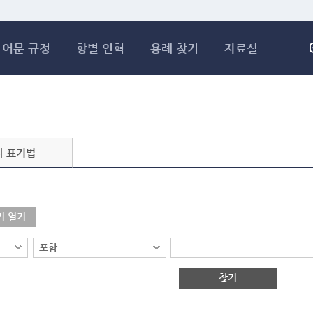
메인콘텐츠 바로가기
어문 규정
항별 연혁
용례 찾기
자료실
자 표기법
기 열기
찾기