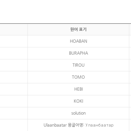
원어 표기
HOABAN
BURAPHA
TIROU
TOMO
HEBI
KOKI
solution
Ulaanbaatar 몽골어명: Улаанбаатар