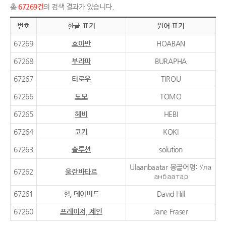
총
67269건
의 검색 결과가 있습니다.
번호
한글 표기
원어 표기
67269
호아반
HOABAN
67268
부라파
BURAPHA
67267
티로우
TIROU
67266
도모
TOMO
67265
헤비
HEBI
67264
코키
KOKI
67263
솔루션
solution
Ulaanbaatar 몽골어명: Ула
67262
울란바타르
анбаатар
67261
힐, 데이비드
David Hill
67260
프레이저, 제인
Jane Fraser