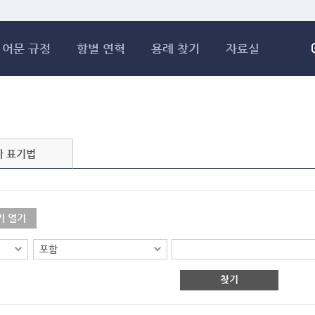
메인콘텐츠 바로가기
어문 규정
항별 연혁
용례 찾기
자료실
자 표기법
기 열기
찾기