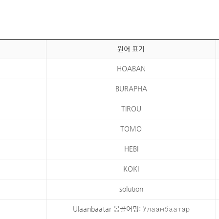
원어 표기
HOABAN
BURAPHA
TIROU
TOMO
HEBI
KOKI
solution
Ulaanbaatar 몽골어명: Улаанбаатар