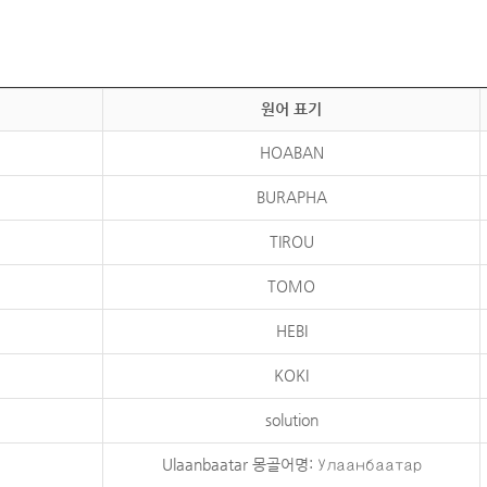
원어 표기
HOABAN
BURAPHA
TIROU
TOMO
HEBI
KOKI
solution
Ulaanbaatar 몽골어명: Улаанбаатар