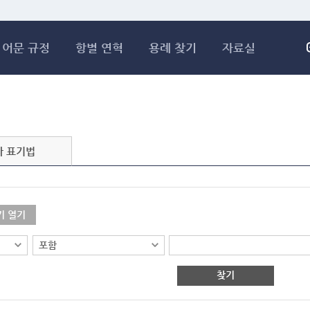
메인콘텐츠 바로가기
어문 규정
항별 연혁
용례 찾기
자료실
자 표기법
기 열기
찾기