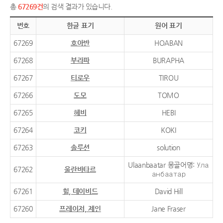
총
67269건
의 검색 결과가 있습니다.
번호
한글 표기
원어 표기
67269
호아반
HOABAN
67268
부라파
BURAPHA
67267
티로우
TIROU
67266
도모
TOMO
67265
헤비
HEBI
67264
코키
KOKI
67263
솔루션
solution
Ulaanbaatar 몽골어명: Ула
67262
울란바타르
анбаатар
67261
힐, 데이비드
David Hill
67260
프레이저, 제인
Jane Fraser