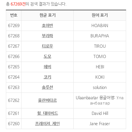
총
67269건
의 검색 결과가 있습니다.
번호
한글 표기
원어 표기
67269
호아반
HOABAN
67268
부라파
BURAPHA
67267
티로우
TIROU
67266
도모
TOMO
67265
헤비
HEBI
67264
코키
KOKI
67263
솔루션
solution
Ulaanbaatar 몽골어명: Ула
67262
울란바타르
анбаатар
67261
힐, 데이비드
David Hill
67260
프레이저, 제인
Jane Fraser