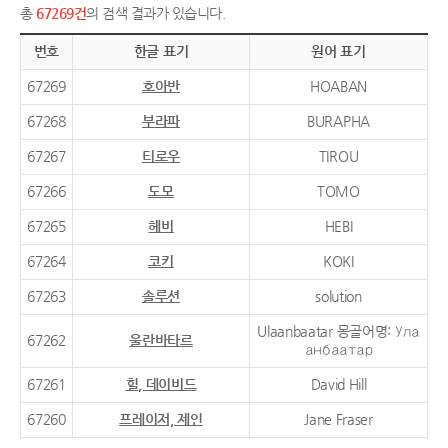
총
67269건
의 검색 결과가 있습니다.
번호
한글 표기
원어 표기
67269
호아반
HOABAN
67268
부라파
BURAPHA
67267
티로우
TIROU
67266
도모
TOMO
67265
헤비
HEBI
67264
코키
KOKI
67263
솔루션
solution
Ulaanbaatar 몽골어명: Ула
67262
울란바타르
анбаатар
67261
힐, 데이비드
David Hill
67260
프레이저, 제인
Jane Fraser