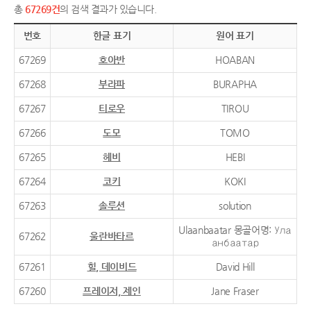
총
67269건
의 검색 결과가 있습니다.
번호
한글 표기
원어 표기
67269
호아반
HOABAN
67268
부라파
BURAPHA
67267
티로우
TIROU
67266
도모
TOMO
67265
헤비
HEBI
67264
코키
KOKI
67263
솔루션
solution
Ulaanbaatar 몽골어명: Ула
67262
울란바타르
анбаатар
67261
힐, 데이비드
David Hill
67260
프레이저, 제인
Jane Fraser