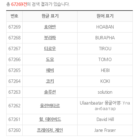
총
67269건
의 검색 결과가 있습니다.
번호
한글 표기
원어 표기
67269
호아반
HOABAN
67268
부라파
BURAPHA
67267
티로우
TIROU
67266
도모
TOMO
67265
헤비
HEBI
67264
코키
KOKI
67263
솔루션
solution
Ulaanbaatar 몽골어명: Ула
67262
울란바타르
анбаатар
67261
힐, 데이비드
David Hill
67260
프레이저, 제인
Jane Fraser