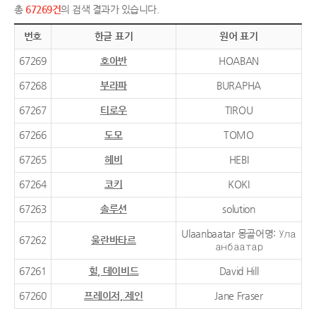
총
67269건
의 검색 결과가 있습니다.
번호
한글 표기
원어 표기
67269
호아반
HOABAN
67268
부라파
BURAPHA
67267
티로우
TIROU
67266
도모
TOMO
67265
헤비
HEBI
67264
코키
KOKI
67263
솔루션
solution
Ulaanbaatar 몽골어명: Ула
67262
울란바타르
анбаатар
67261
힐, 데이비드
David Hill
67260
프레이저, 제인
Jane Fraser