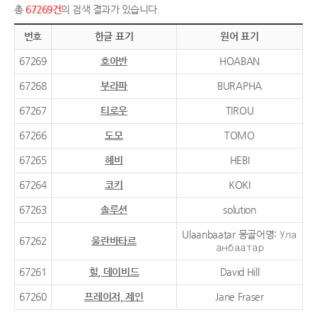
총
67269건
의 검색 결과가 있습니다.
번호
한글 표기
원어 표기
67269
호아반
HOABAN
67268
부라파
BURAPHA
67267
티로우
TIROU
67266
도모
TOMO
67265
헤비
HEBI
67264
코키
KOKI
67263
솔루션
solution
Ulaanbaatar 몽골어명: Ула
67262
울란바타르
анбаатар
67261
힐, 데이비드
David Hill
67260
프레이저, 제인
Jane Fraser