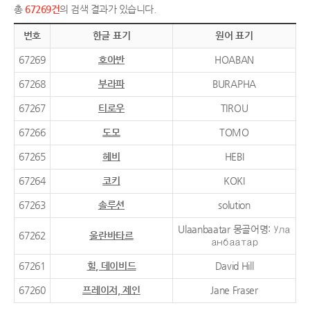
총
67269건
의 검색 결과가 있습니다.
번호
한글 표기
원어 표기
67269
호아반
HOABAN
67268
부라파
BURAPHA
67267
티로우
TIROU
67266
도모
TOMO
67265
헤비
HEBI
67264
코키
KOKI
67263
솔루션
solution
Ulaanbaatar 몽골어명: Ула
67262
울란바타르
анбаатар
67261
힐, 데이비드
David Hill
67260
프레이저, 제인
Jane Fraser