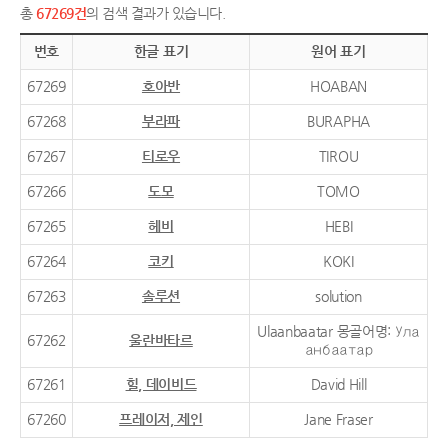
총
67269건
의 검색 결과가 있습니다.
번호
한글 표기
원어 표기
67269
호아반
HOABAN
67268
부라파
BURAPHA
67267
티로우
TIROU
67266
도모
TOMO
67265
헤비
HEBI
67264
코키
KOKI
67263
솔루션
solution
Ulaanbaatar 몽골어명: Ула
67262
울란바타르
анбаатар
67261
힐, 데이비드
David Hill
67260
프레이저, 제인
Jane Fraser