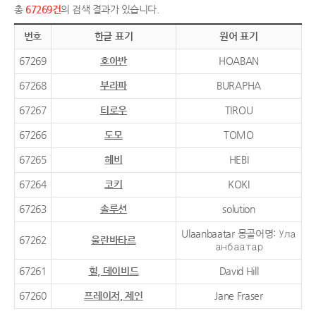
총
67269건
의 검색 결과가 있습니다.
번호
한글 표기
원어 표기
67269
호아반
HOABAN
67268
부라파
BURAPHA
67267
티로우
TIROU
67266
도모
TOMO
67265
헤비
HEBI
67264
코키
KOKI
67263
솔루션
solution
Ulaanbaatar 몽골어명: Ула
67262
울란바타르
анбаатар
67261
힐, 데이비드
David Hill
67260
프레이저, 제인
Jane Fraser