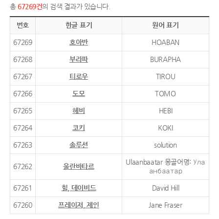
총
67269건
의 검색 결과가 있습니다.
번호
한글 표기
원어 표기
67269
호아반
HOABAN
67268
부라파
BURAPHA
67267
티로우
TIROU
67266
도모
TOMO
67265
헤비
HEBI
67264
코키
KOKI
67263
솔루션
solution
Ulaanbaatar 몽골어명: Ула
67262
울란바타르
анбаатар
67261
힐, 데이비드
David Hill
67260
프레이저, 제인
Jane Fraser