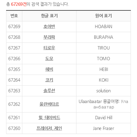
총
67269건
의 검색 결과가 있습니다.
번호
한글 표기
원어 표기
67269
호아반
HOABAN
67268
부라파
BURAPHA
67267
티로우
TIROU
67266
도모
TOMO
67265
헤비
HEBI
67264
코키
KOKI
67263
솔루션
solution
Ulaanbaatar 몽골어명: Ула
67262
울란바타르
анбаатар
67261
힐, 데이비드
David Hill
67260
프레이저, 제인
Jane Fraser