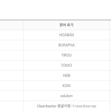
원어 표기
HOABAN
BURAPHA
TIROU
TOMO
HEBI
KOKI
solution
Ulaanbaatar 몽골어명: Улаанбаатар