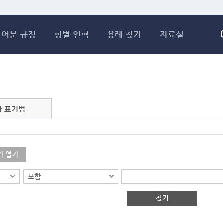
메인콘텐츠 바로가기
어문 규정
항별 연혁
용례 찾기
자료실
자 표기법
기 열기
찾기