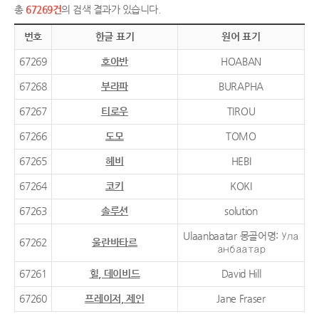
총
67269건
의 검색 결과가 있습니다.
번호
한글 표기
원어 표기
67269
호아반
HOABAN
67268
부라파
BURAPHA
67267
티로우
TIROU
67266
도모
TOMO
67265
헤비
HEBI
67264
코키
KOKI
67263
솔루션
solution
Ulaanbaatar 몽골어명: Ула
67262
울란바타르
анбаатар
67261
힐, 데이비드
David Hill
67260
프레이저, 제인
Jane Fraser