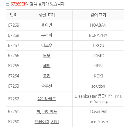
총
67269건
의 검색 결과가 있습니다.
번호
한글 표기
원어 표기
67269
호아반
HOABAN
67268
부라파
BURAPHA
67267
티로우
TIROU
67266
도모
TOMO
67265
헤비
HEBI
67264
코키
KOKI
67263
솔루션
solution
Ulaanbaatar 몽골어명: Ула
67262
울란바타르
анбаатар
67261
힐, 데이비드
David Hill
67260
프레이저, 제인
Jane Fraser