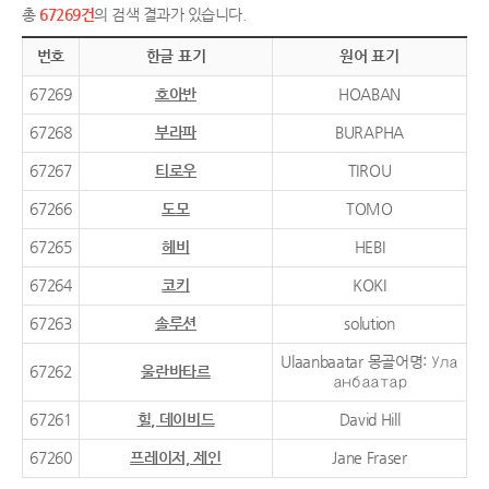
총
67269건
의 검색 결과가 있습니다.
번호
한글 표기
원어 표기
67269
호아반
HOABAN
67268
부라파
BURAPHA
67267
티로우
TIROU
67266
도모
TOMO
67265
헤비
HEBI
67264
코키
KOKI
67263
솔루션
solution
Ulaanbaatar 몽골어명: Ула
67262
울란바타르
анбаатар
67261
힐, 데이비드
David Hill
67260
프레이저, 제인
Jane Fraser