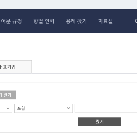
메인콘텐츠 바로가기
어문 규정
항별 연혁
용례 찾기
자료실
자 표기법
기 열기
찾기