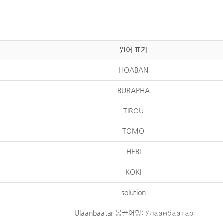
원어 표기
HOABAN
BURAPHA
TIROU
TOMO
HEBI
KOKI
solution
Ulaanbaatar 몽골어명: Улаанбаатар