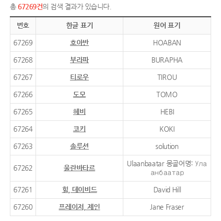
총
67269건
의 검색 결과가 있습니다.
번호
한글 표기
원어 표기
67269
호아반
HOABAN
67268
부라파
BURAPHA
67267
티로우
TIROU
67266
도모
TOMO
67265
헤비
HEBI
67264
코키
KOKI
67263
솔루션
solution
Ulaanbaatar 몽골어명: Ула
67262
울란바타르
анбаатар
67261
힐, 데이비드
David Hill
67260
프레이저, 제인
Jane Fraser