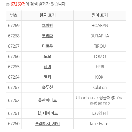
총
67269건
의 검색 결과가 있습니다.
번호
한글 표기
원어 표기
67269
호아반
HOABAN
67268
부라파
BURAPHA
67267
티로우
TIROU
67266
도모
TOMO
67265
헤비
HEBI
67264
코키
KOKI
67263
솔루션
solution
Ulaanbaatar 몽골어명: Ула
67262
울란바타르
анбаатар
67261
힐, 데이비드
David Hill
67260
프레이저, 제인
Jane Fraser