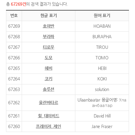
총
67269건
의 검색 결과가 있습니다.
번호
한글 표기
원어 표기
67269
호아반
HOABAN
67268
부라파
BURAPHA
67267
티로우
TIROU
67266
도모
TOMO
67265
헤비
HEBI
67264
코키
KOKI
67263
솔루션
solution
Ulaanbaatar 몽골어명: Ула
67262
울란바타르
анбаатар
67261
힐, 데이비드
David Hill
67260
프레이저, 제인
Jane Fraser