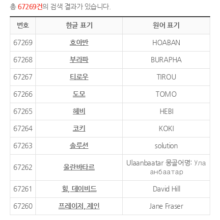
총
67269건
의 검색 결과가 있습니다.
번호
한글 표기
원어 표기
67269
호아반
HOABAN
67268
부라파
BURAPHA
67267
티로우
TIROU
67266
도모
TOMO
67265
헤비
HEBI
67264
코키
KOKI
67263
솔루션
solution
Ulaanbaatar 몽골어명: Ула
67262
울란바타르
анбаатар
67261
힐, 데이비드
David Hill
67260
프레이저, 제인
Jane Fraser