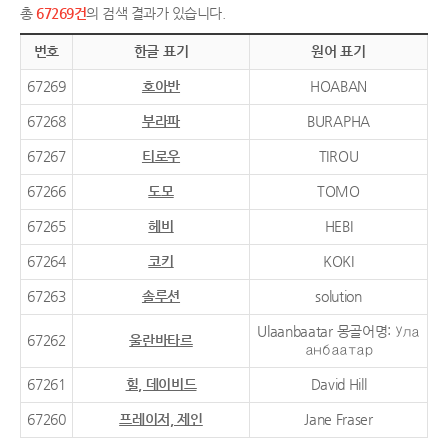
총
67269건
의 검색 결과가 있습니다.
번호
한글 표기
원어 표기
67269
호아반
HOABAN
67268
부라파
BURAPHA
67267
티로우
TIROU
67266
도모
TOMO
67265
헤비
HEBI
67264
코키
KOKI
67263
솔루션
solution
Ulaanbaatar 몽골어명: Ула
67262
울란바타르
анбаатар
67261
힐, 데이비드
David Hill
67260
프레이저, 제인
Jane Fraser