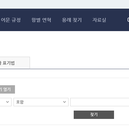
메인콘텐츠 바로가기
어문 규정
항별 연혁
용례 찾기
자료실
자 표기법
기 열기
찾기