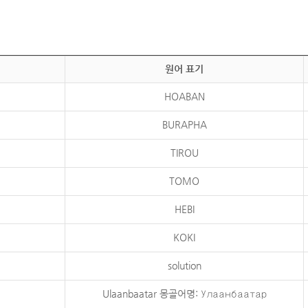
원어 표기
HOABAN
BURAPHA
TIROU
TOMO
HEBI
KOKI
solution
Ulaanbaatar 몽골어명: Улаанбаатар