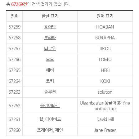
총
67269건
의 검색 결과가 있습니다.
번호
한글 표기
원어 표기
67269
호아반
HOABAN
67268
부라파
BURAPHA
67267
티로우
TIROU
67266
도모
TOMO
67265
헤비
HEBI
67264
코키
KOKI
67263
솔루션
solution
Ulaanbaatar 몽골어명: Ула
67262
울란바타르
анбаатар
67261
힐, 데이비드
David Hill
67260
프레이저, 제인
Jane Fraser