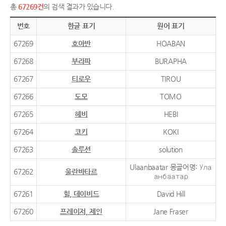
총
67269건
의 검색 결과가 있습니다.
번호
한글 표기
원어 표기
67269
호아반
HOABAN
67268
부라파
BURAPHA
67267
티로우
TIROU
67266
도모
TOMO
67265
헤비
HEBI
67264
코키
KOKI
67263
솔루션
solution
Ulaanbaatar 몽골어명: Ула
67262
울란바타르
анбаатар
67261
힐, 데이비드
David Hill
67260
프레이저, 제인
Jane Fraser