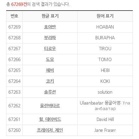
총
67269건
의 검색 결과가 있습니다.
번호
한글 표기
원어 표기
67269
호아반
HOABAN
67268
부라파
BURAPHA
67267
티로우
TIROU
67266
도모
TOMO
67265
헤비
HEBI
67264
코키
KOKI
67263
솔루션
solution
Ulaanbaatar 몽골어명: Ула
67262
울란바타르
анбаатар
67261
힐, 데이비드
David Hill
67260
프레이저, 제인
Jane Fraser