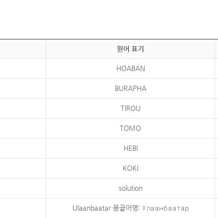
원어 표기
HOABAN
BURAPHA
TIROU
TOMO
HEBI
KOKI
solution
Ulaanbaatar 몽골어명: Улаанбаатар