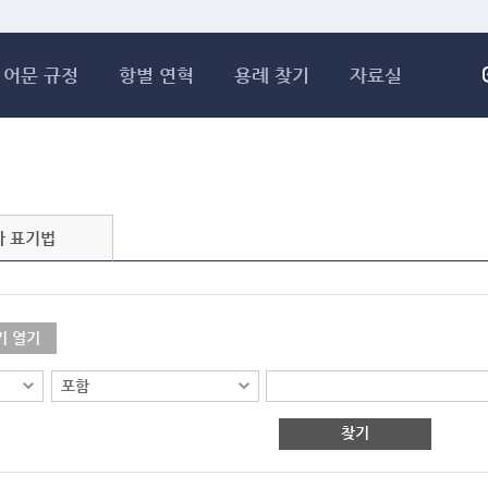
메인콘텐츠 바로가기
어문 규정
항별 연혁
용례 찾기
자료실
자 표기법
기 열기
찾기