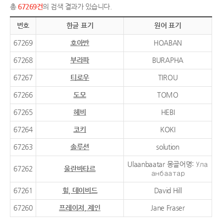
총
67269건
의 검색 결과가 있습니다.
번호
한글 표기
원어 표기
67269
호아반
HOABAN
67268
부라파
BURAPHA
67267
티로우
TIROU
67266
도모
TOMO
67265
헤비
HEBI
67264
코키
KOKI
67263
솔루션
solution
Ulaanbaatar 몽골어명: Ула
67262
울란바타르
анбаатар
67261
힐, 데이비드
David Hill
67260
프레이저, 제인
Jane Fraser