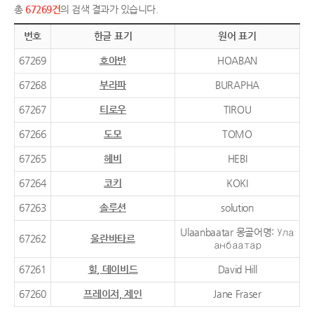
총
67269건
의 검색 결과가 있습니다.
번호
한글 표기
원어 표기
67269
호아반
HOABAN
67268
부라파
BURAPHA
67267
티로우
TIROU
67266
도모
TOMO
67265
헤비
HEBI
67264
코키
KOKI
67263
솔루션
solution
Ulaanbaatar 몽골어명: Ула
67262
울란바타르
анбаатар
67261
힐, 데이비드
David Hill
67260
프레이저, 제인
Jane Fraser