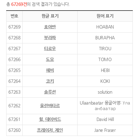
총
67269건
의 검색 결과가 있습니다.
번호
한글 표기
원어 표기
67269
호아반
HOABAN
67268
부라파
BURAPHA
67267
티로우
TIROU
67266
도모
TOMO
67265
헤비
HEBI
67264
코키
KOKI
67263
솔루션
solution
Ulaanbaatar 몽골어명: Ула
67262
울란바타르
анбаатар
67261
힐, 데이비드
David Hill
67260
프레이저, 제인
Jane Fraser