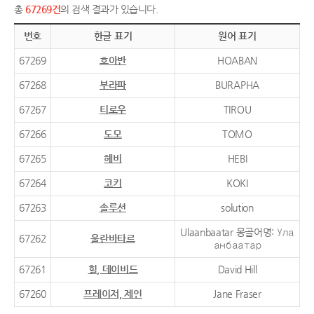
총
67269건
의 검색 결과가 있습니다.
번호
한글 표기
원어 표기
67269
호아반
HOABAN
67268
부라파
BURAPHA
67267
티로우
TIROU
67266
도모
TOMO
67265
헤비
HEBI
67264
코키
KOKI
67263
솔루션
solution
Ulaanbaatar 몽골어명: Ула
67262
울란바타르
анбаатар
67261
힐, 데이비드
David Hill
67260
프레이저, 제인
Jane Fraser