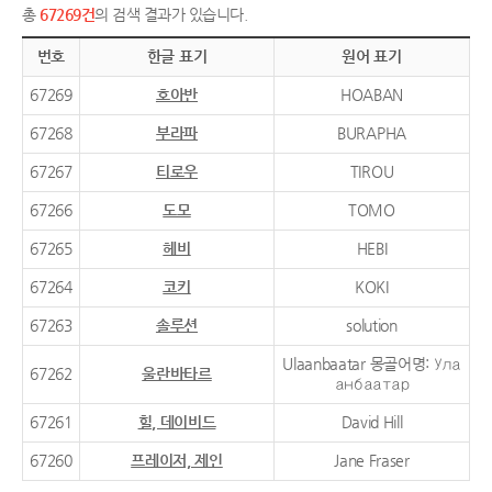
총
67269건
의 검색 결과가 있습니다.
번호
한글 표기
원어 표기
67269
호아반
HOABAN
67268
부라파
BURAPHA
67267
티로우
TIROU
67266
도모
TOMO
67265
헤비
HEBI
67264
코키
KOKI
67263
솔루션
solution
Ulaanbaatar 몽골어명: Ула
67262
울란바타르
анбаатар
67261
힐, 데이비드
David Hill
67260
프레이저, 제인
Jane Fraser